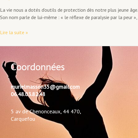
La vie nous a dotés d’outils de protection dès notre plus jeune â
Son nom parle de lui-même : « le réflexe de paralysie par la peur »,
Les
Lire la suite »
3
réflexes
archaïques
de
Coordonnées
protection
et
leur
murielmasson35@gmail.com
impact
06.48.03.82.48
retentissant
sur
5 av de Chenonceaux, 44 470,
notre
Carquefou
vie
d’adulte