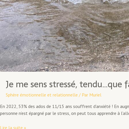
Je me sens stressé, tendu…que fa
Sphère émotionnelle et relationnelle
/ Par
Muriel
En 2022, 53% des ados de 11/15 ans souffrent d’anxiété ! En augme
personne n’est épargné par le stress, on peut tous apprendre à l’all
Je
Lire la suite »