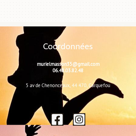
Coordonnées
murielmasson35@gmail.com
06.48.03.82.48
5 av de Chenonceaux, 44 470, Carquefou